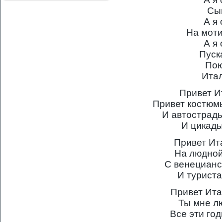
Сы
А я
На мот
А я
Пуск
Пою
Ита
Привет И
Привет костюмы
И автострад
И цикады
Привет Ит
На людной
С венециан
И турист
Привет Ита
Ты мне л
Все эти го