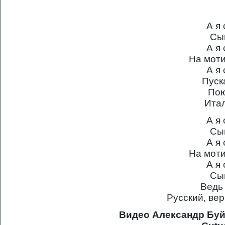
А я
Сы
А я
На мот
А я
Пуск
Пою
Ита
А я
Сы
А я
На мот
А я
Сы
Ведь
Русский, ве
Видео Александр Буй