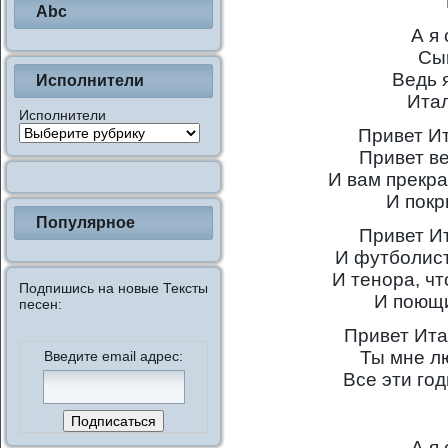
Abc
А я
Сы
Ведь 
Исполнители
Ита
Исполнители
Привет Ит
Привет в
И вам прекр
И пок
Популярное
Привет И
И футболис
И тенора, чт
Подпишись на новые Тексты
И поющ
песен:
Привет Ита
Ты мне л
Введите email адрес:
Все эти го
А я