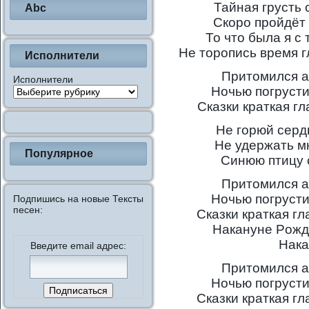
Тайная грусть 
Abc
Скоро пройдёт 
То что была я с
Не торопись время г
Исполнители
Притомился а
Исполнители
Ночью погрустил
Сказки краткая г
Hе гоpюй сеpд
Hе удеpжать мн
Популярное
Синюю птицу 
Пpитомился а
Hочью погpустил
Подпишись на новые Тексты
песен:
Сказки кpаткая г
Hакануне Pожд
Hака
Введите email адрес:
Пpитомился а
Hочью погpустил
Сказки кpаткая г