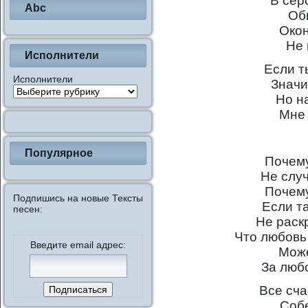
В сер
Abc
Об
Окон
Не 
Исполнители
Если т
Исполнители
Значи
Но н
Мне 
Популярное
Почему
Не слу
Почему
Подпишись на новые Тексты
Если т
песен:
Не раск
Что любовь
Введите email адрес:
Може
За люб
Все сч
Собе