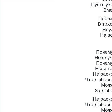
Пусть ух
Вме
Побеж
В тих
Неу
На в
Почему
Не слу
Почему
Если т
Не раск
Что любовь
Може
За люб
Не раск
Что любовь
Може