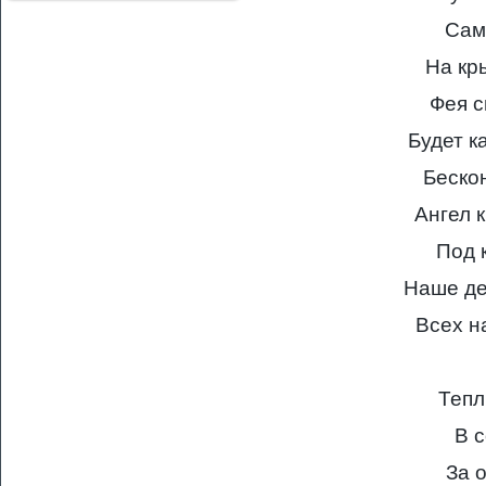
Сам
На кр
Фея с
Будет к
Беско
Ангел 
Под 
Наше де
Всех н
Тепл
В 
За 