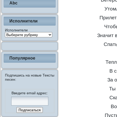
Abc
Утом
Прилета
Исполнители
Чтобы
Исполнители
Значит 
Спать
Популярное
Тепл
В 
Подпишись на новые Тексты
За 
песен:
Ты 
Введите email адрес:
Ск
Во
Пуст