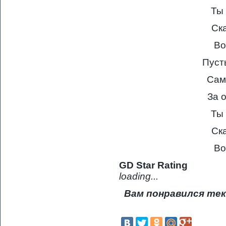
Ты 
Ск
Во
Пуст
Сам
За 
Ты 
Ск
Во
GD Star Rating
loading...
Вам понравился тек