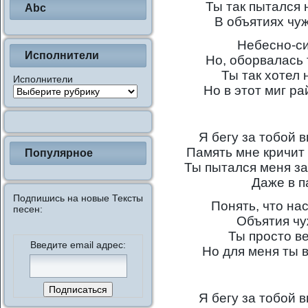
Ты так пытался 
Abc
В объятиях чу
Небесно-си
Исполнители
Но, оборвалась 
Ты так хотел 
Исполнители
Но в этот миг ра
Я бегу за тобой 
Память мне кричит 
Популярное
Ты пытался меня за
Даже в 
Подпишись на новые Тексты
Понять, что на
песен:
Объятия чу
Ты просто в
Введите email адрес:
Но для меня ты 
Я бегу за тобой 