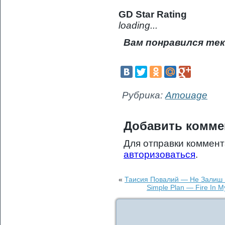
GD Star Rating
loading...
Вам понравился тек
Рубрика:
Amouage
Добавить комме
Для отправки коммен
авторизоваться
.
«
Таисия Повалий — Не Залиш 
Simple Plan — Fire In M