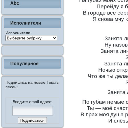
На губах моих ост
Abc
Перейду я б
В городе все сер
Я снова мчу к
Исполнители
Исполнители
Занята л
Ну назо
Занята лин
Занята л
Популярное
Ночью откр
Что же ты дел
Подпишись на новые Тексты
песен:
Занята 
По губам немые 
Введите email адрес:
Ты — моё счаст
В прах моя душа р
И слёзы