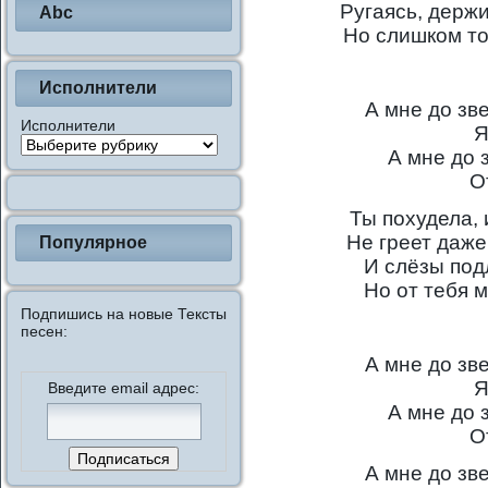
Ругаясь, держи
Abc
Но слишком то
Исполнители
А мне до зв
Исполнители
Я
А мне до 
О
Ты похудела, 
Не греет даже
Популярное
И слёзы подл
Но от тебя 
Подпишись на новые Тексты
песен:
А мне до зв
Я
Введите email адрес:
А мне до 
О
А мне до зв