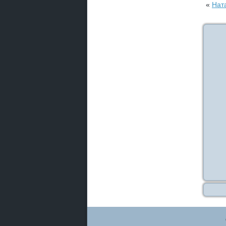
«
Нат