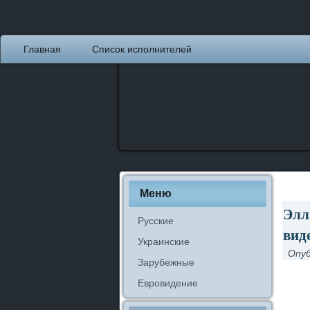
Главная
Список исполнителей
Меню
Элл
Русские
вид
Украинские
Опуб
Зарубежные
Евровидение