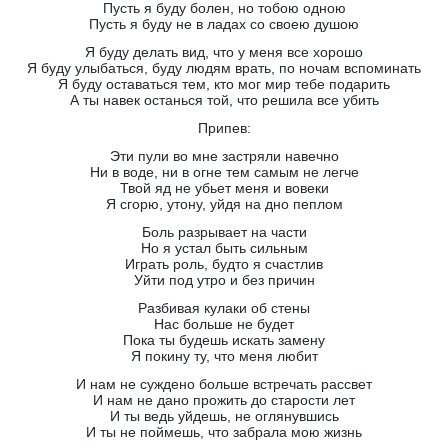
Пусть я буду болен, но тобою одною
Пусть я буду не в ладах со своею душою
Я буду делать вид, что у меня все хорошо
Я буду улыбаться, буду людям врать, по ночам вспоминать
Я буду оставаться тем, кто мог мир тебе подарить
А ты навек останься той, что решила все убить
Припев:
Эти пули во мне застряли навечно
Ни в воде, ни в огне тем самым не легче
Твой яд не убьет меня и вовеки
Я сгорю, утону, уйдя на дно пеплом
Боль разрывает на части
Но я устал быть сильным
Играть роль, будто я счастлив
Уйти под утро и без причин
Разбивая кулаки об стены
Нас больше не будет
Пока ты будешь искать замену
Я покину ту, что меня любит
И нам не суждено больше встречать рассвет
И нам не дано прожить до старости лет
И ты ведь уйдешь, не оглянувшись
И ты не поймешь, что забрала мою жизнь