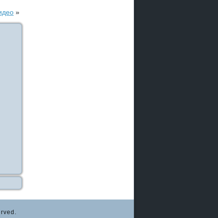
идео
»
rved.