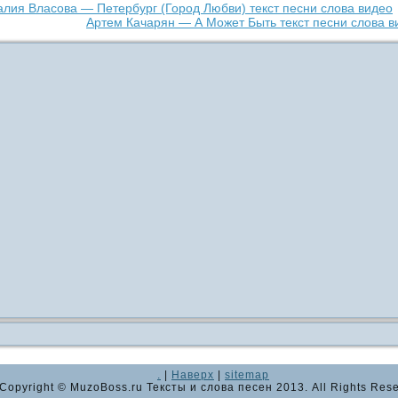
алия Власова — Петербург (Город Любви) текст песни слова видео
Артем Качарян — А Может Быть текст песни слова в
.
|
Наверх
|
sitemap
Copyright © MuzoBoss.ru Тексты и слова песен 2013. All Rights Rese