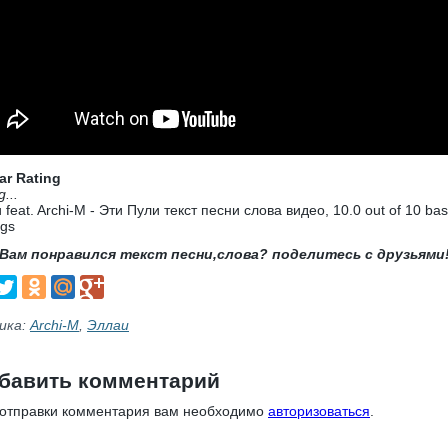
ar Rating
g...
 feat. Archi-M - Эти Пули текст песни слова видео
,
10.0
out of
10
bas
ngs
Вам понравился текст песни,слова? поделитесь с друзьями
ика:
Archi-M
,
Эллаи
бавить комментарий
 отправки комментария вам необходимо
авторизоваться
.