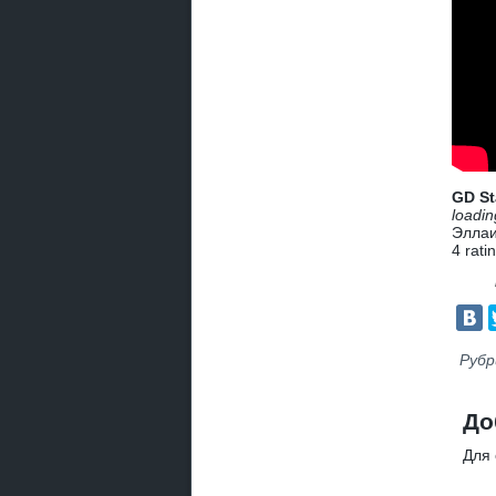
GD St
loadin
Эллаи
4
rati
Рубр
До
Для