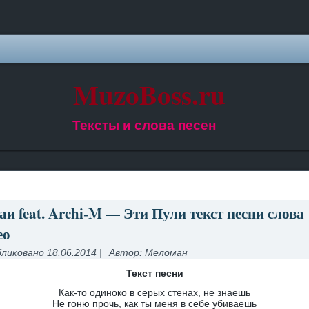
MuzoBoss.ru
Тексты и слова песен
аи feat. Archi-M — Эти Пули текст песни слова
ео
ликовано
18.06.2014
|
Автор:
Меломан
Текст песни
Как-то одиноко в серых стенах, не знаешь
Не гоню прочь, как ты меня в себе убиваешь