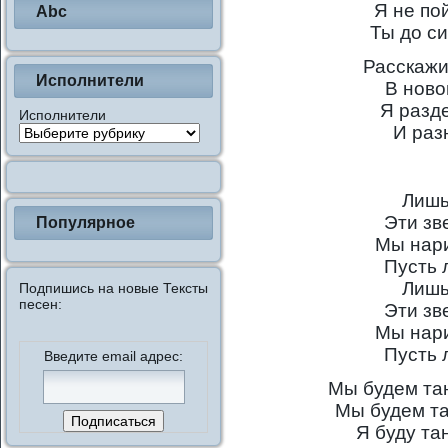
Я не по
Abc
Ты до си
Расскажи
Исполнители
В ново
Я разд
Исполнители
И раз
Лишь
Эти зв
Популярное
Мы нари
Пусть 
Лишь
Подпишись на новые Тексты
песен:
Эти зв
Мы нари
Пусть 
Введите email адрес:
Мы будем тан
Мы будем та
Я буду та