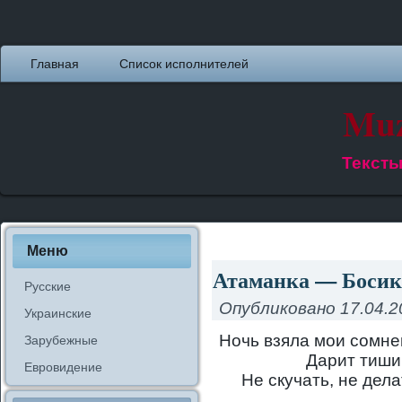
Главная
Список исполнителей
Muz
Тексты
Меню
Атаманка — Босико
Русские
Опубликовано
17.04.2
Украинские
Ночь взяла мои сомнен
Зарубежные
Дарит тишин
Евровидение
Не скучать, не дел