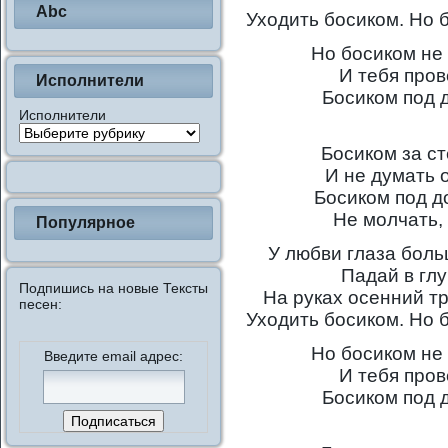
Abc
Уходить босиком. Но б
Но босиком не 
И тебя пров
Исполнители
Босиком под 
Исполнители
Босиком за ст
И не думать о
Босиком под д
Не молчать, 
Популярное
У любви глаза боль
Падай в глу
Подпишись на новые Тексты
На руках осенний тр
песен:
Уходить босиком. Но б
Но босиком не 
Введите email адрес:
И тебя пров
Босиком под 