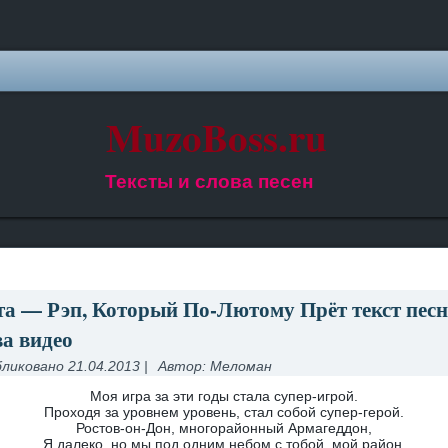
MuzoBoss.ru
Тексты и слова песен
та — Рэп, Который По-Лютому Прёт текст пес
ва видео
ликовано
21.04.2013
|
Автор:
Меломан
Моя игра за эти годы стала супер-игрой.
Проходя за уровнем уровень, стал собой супер-герой.
Ростов-он-Дон, многорайонный Армагеддон,
Я далеко, но мы под одним небом с тобой, мой район.