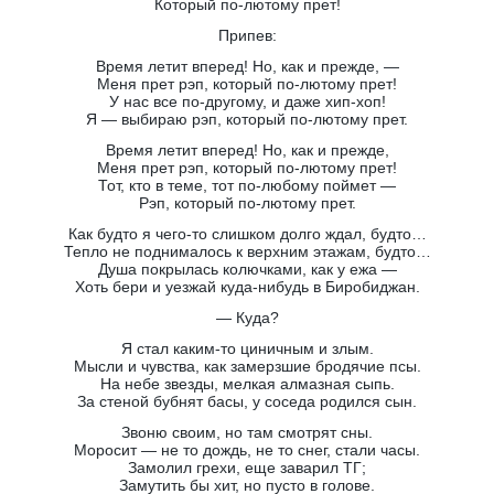
Который по-лютому прет!
Припев:
Время летит вперед! Но, как и прежде, —
Меня прет рэп, который по-лютому прет!
У нас все по-другому, и даже хип-хоп!
Я — выбираю рэп, который по-лютому прет.
Время летит вперед! Но, как и прежде,
Меня прет рэп, который по-лютому прет!
Тот, кто в теме, тот по-любому поймет —
Рэп, который по-лютому прет.
Как будто я чего-то слишком долго ждал, будто…
Тепло не поднималось к верхним этажам, будто…
Душа покрылась колючками, как у ежа —
Хоть бери и уезжай куда-нибудь в Биробиджан.
— Куда?
Я стал каким-то циничным и злым.
Мысли и чувства, как замерзшие бродячие псы.
На небе звезды, мелкая алмазная сыпь.
За стеной бубнят басы, у соседа родился сын.
Звоню своим, но там смотрят сны.
Моросит — не то дождь, не то снег, стали часы.
Замолил грехи, еще заварил ТГ;
Замутить бы хит, но пусто в голове.