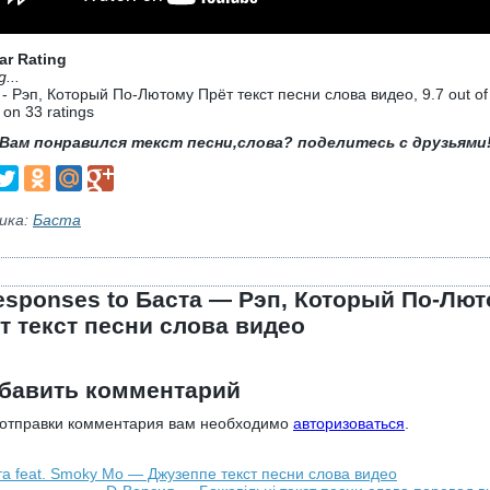
ar Rating
g...
 - Рэп, Который По-Лютому Прёт текст песни слова видео
,
9.7
out o
 on
33
ratings
Вам понравился текст песни,слова? поделитесь с друзьями
ика:
Баста
esponses to Баста — Рэп, Который По-Лю
т текст песни слова видео
бавить комментарий
 отправки комментария вам необходимо
авторизоваться
.
та feat. Smoky Mo — Джузеппе текст песни слова видео