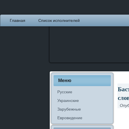
Главная
Список исполнителей
Меню
Бас
Русские
сло
Украинские
Опуб
Зарубежные
Евровидение