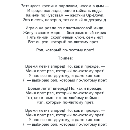
Затянулся крепким парликом, носом в дым —
И вроде все лады, еще в гайвань воды.
Качели по чувствам — жесткий Up-Down,
Это и есть, наверно, тот самый андеграунд.
Играю на рояле по пластмассовой миди,
Живу в своем мире — безграмотный лирик.
Пять линий, скрипичный ключ, семь нот,
Вот он рэп, который по-лютому прет…
Рэп, который по-лютому прет!
Припев:
Время летит вперед! Но, как и прежде, —
Меня прет рэп, который по-лютому прет!
У нас все по-другому, и даже хип-хоп!
Я — выбираю рэп, который по-лютому прет.
Время летит вперед! Но, как и прежде,
Меня прет рэп, который по-лютому прет!
Тот, кто в теме, тот по-любому поймет —
Рэп, который по-лютому прет.
Время летит вперед! Но, как и прежде, —
Меня прет рэп, который по-лютому прет!
У нас все по-другому, и даже хип-хоп!
Я — выбираю рэп, который по-лютому прет.