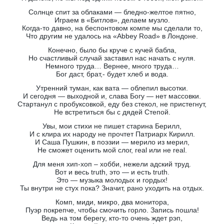
Солнце спит за облаками — бледно-желтое пятно,
Играем в «Битлов», делаем музло.
Когда-то давно, на беспонтовом компе мы сделали то,
Что другим не удалось на «Abbey Road» в Лондоне.
Конечно, было бы круче с кучей бабла,
Но счастливый случай заставил нас начать с нуля.
Немного труда… Вернее, много труда…
Бог даст, брат,- будет хлеб и вода.
Утренний туман, как вата — облепил высотки.
И сегодня — выходной и, слава Богу — нет массовки.
Стартанул с пробуксовкой, еду без стекол, не пристегнут,
Не встретиться бы с дядей Степой.
Увы, мои стихи не пишет старина Берилл,
И с клира их народу не прочтет Патриарх Кирилл.
И Саша Пушкин, в поэзии — мерило из мерил,
Не сможет оценить мой слог, real или не real.
Для меня хип-хоп – хобби, нежели адский труд.
Вот и весь truth, это — и есть truth.
Это — музыка молодых и гордых!
Ты внутри не стух пока? Значит, рано уходить на отдых.
Комп, миди, микро, два монитора,
Пуэр покрепче, чтобы смочить горло. Запись пошла!
Ведь на том берегу, кто-то очень ждет рэп,