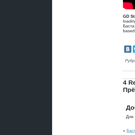
GD St
loadin
Баста
based
Рубр
4 R
Прё
До
Для
«
Бас