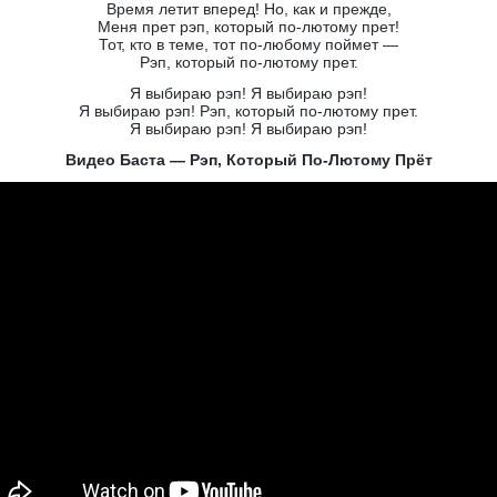
Время летит вперед! Но, как и прежде,
Меня прет рэп, который по-лютому прет!
Тот, кто в теме, тот по-любому поймет —
Рэп, который по-лютому прет.
Я выбираю рэп! Я выбираю рэп!
Я выбираю рэп! Рэп, который по-лютому прет.
Я выбираю рэп! Я выбираю рэп!
Видео Баста — Рэп, Который По-Лютому Прёт