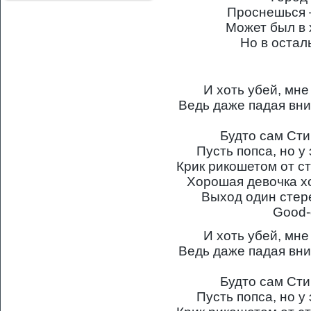
Проснешься 
Может был в
Но в оста
И хоть убей, мне
Ведь даже падая вни
Будто сам Сти
Пусть попса, но у
Крик рикошетом от ст
Хорошая девочка хо
Выход один стере
Good-
И хоть убей, мне
Ведь даже падая вни
Будто сам Сти
Пусть попса, но у