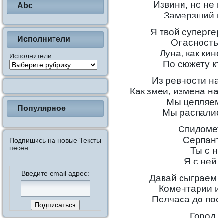
Извини, но не
Abc
Замерзший 
Я твой суперг
Исполнители
Опасность
Луна, как ки
Исполнители
По сюжету к
Из ревности н
Как змеи, измена н
Мы цепляемс
Популярное
Мы распались
Спидомет
Серпант
Подпишись на новые Тексты
песен:
Ты с 
Я с ней
Введите email адрес:
Давай сыграем 
Коментарии 
Полчаса до пос
Город 