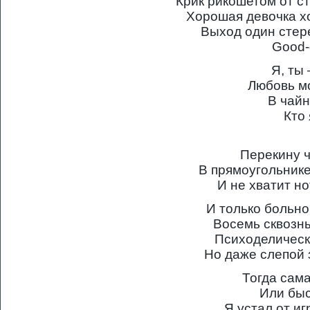
Крик рикошетом от ст
Хорошая девочка хо
Выход один стере
Good-
Я, ты
Любовь мо
В чайн
Кто 
Перекину ч
В прямоугольник
И не хватит но
И только больно
Восемь сквозн
Психоделическ
Но даже слепой 
Тогда сам
Или быс
Я устал от и