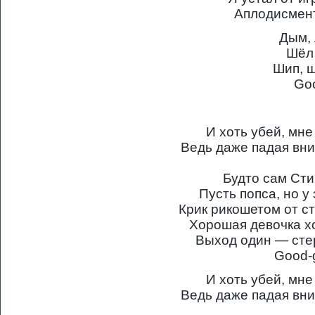
Аплодисмент
Дым, 
Шёл
Шип, ш
Goo
И хоть убей, мне
Ведь даже падая вни
Будто сам Сти
Пусть попса, но у
Крик рикошетом от ст
Хорошая девочка хо
Выход один — стер
Good-g
И хоть убей, мне
Ведь даже падая вни