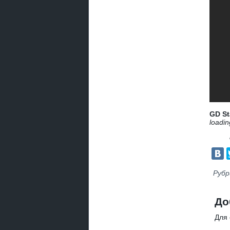
GD St
loadin
Рубр
До
Для