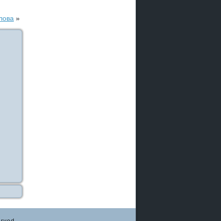
лова
»