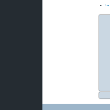
«
The 