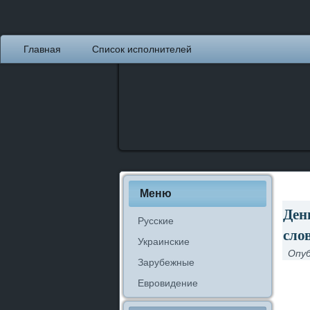
Главная
Список исполнителей
Меню
Ден
Русские
сло
Украинские
Опуб
Зарубежные
Евровидение