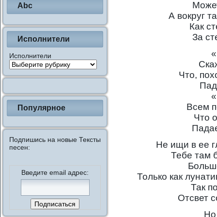
Может
Abc
А вокруг т
Как с
За ст
Исполнители
«
Исполнители
Ска
Что, пох
Пад
«
Всем п
Популярное
Что о
Падае
Подпишись на новые Тексты
Не ищи в ее г
песен:
Тебе там 
Больш
Введите email адрес:
Только как лунати
Так п
Отсвет 
Но