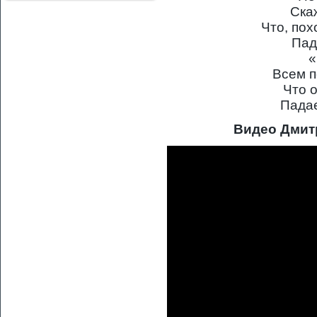
Ска
Что, пох
Пад
«
Всем п
Что о
Падае
Видео Дмит