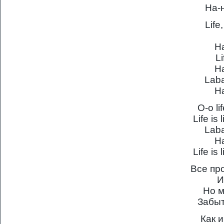
На-н
Life
Н
L
Н
Laba
Н
О-о li
Life is
Laba
Н
Life is
Все про
И
Но м
Забыт
Как 