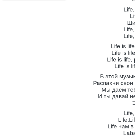
Life
L
Ши
Life
Life
Life is l
Life is l
Life is li
Life is 
В этой музык
Распахни свои 
Мы даем теб
И ты давай н
Э
Life
Life,L
Life нам в
Laba