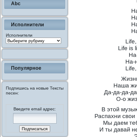
Abc
Н
Н
Н
Исполнители
Н
Исполнители
Life
Life is
На
На-н
Life
Популярное
Жизнь
Наша жиз
Подпишись на новые Тексты
Да-да-да-да
песен:
О-о жиз
В этой музык
Введите email адрес:
Распахни свои 
Мы даем теб
И ты давай н
Э