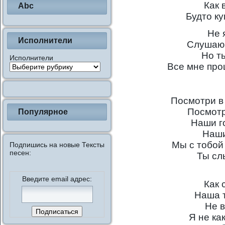
Как 
Abc
Будто ку
Не 
Исполнители
Слушаю 
Но т
Исполнители
Все мне про
Посмотри в 
Посмотр
Популярное
Наши г
Наши
Мы с тобой 
Подпишись на новые Тексты
песен:
Ты сл
Введите email адрес:
Как 
Наша 
Не в
Я не ка