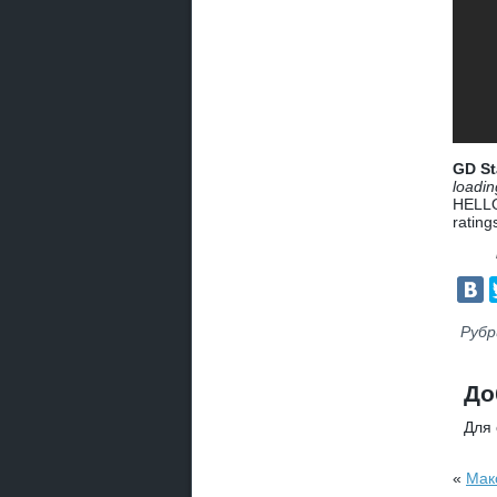
GD St
loadin
HELLO
rating
Рубр
До
Для
«
Мак