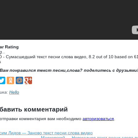
ar Rating
g...
 - Сумасшедший текст песни слова видео
,
8.2
out of
10
based on
6
s
Вам понравился текст песни,слова? поделитесь с друзьями
ика:
Hello
бавить комментарий
 отправки комментария вам необходимо
авторизоваться
.
сим Лидов — Заново текст песни слова видео
Маяковский — Новогодняя текст песни слова в