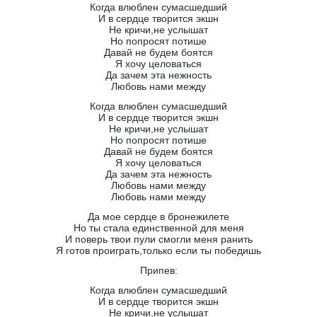
Когда влюблен сумасшедший
И в сердце творится экшн
Не кричи,не услышат
Но попросят потише
Давай не будем боятся
Я хочу целоваться
Да зачем эта нежность
Любовь нами между
Когда влюблен сумасшедший
И в сердце творится экшн
Не кричи,не услышат
Но попросят потише
Давай не будем боятся
Я хочу целоваться
Да зачем эта нежность
Любовь нами между
Любовь нами между
Да мое сердце в бронежилете
Но ты стала единственной для меня
И поверь твои пули смогли меня ранить
Я готов проиграть,только если ты победишь
Припев:
Когда влюблен сумасшедший
И в сердце творится экшн
Не кричи,не услышат