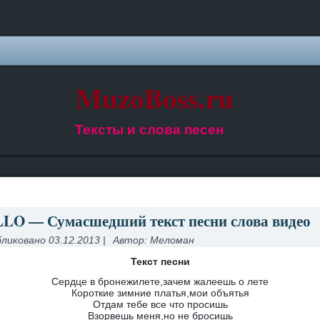
MuzoBoss.ru
Тексты и слова песен
LO — Сумасшедший текст песни слова видео
ликовано
03.12.2013
|
Автор:
Меломан
Текст песни
Сердце в бронежилете,зачем жалеешь о лете
Короткие зимние платья,мои объятья
Отдам тебе все что просишь
Взорвешь меня,но не бросишь