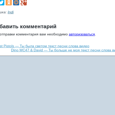
ика:
Indi
бавить комментарий
 отправки комментария вам необходимо
авторизоваться
.
t Pistols — Ты была светом текст песни слова видео
Dino MC47 & David — Ты больше не моя текст песни слова в