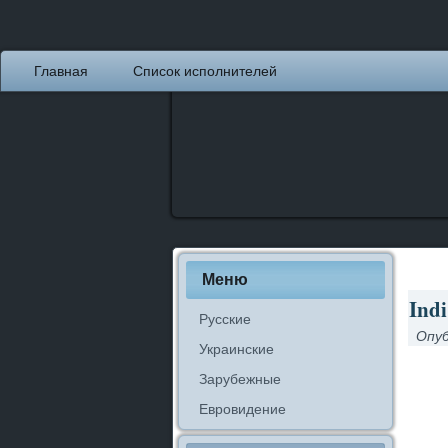
Главная
Список исполнителей
Меню
Ind
Русские
Опуб
Украинские
Зарубежные
Евровидение