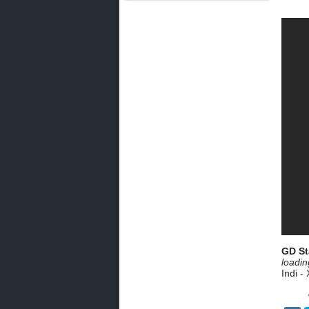
GD St
loadin
Indi 