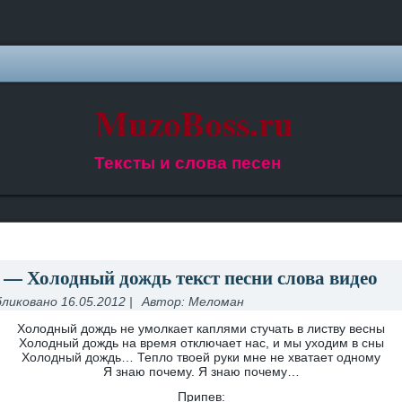
MuzoBoss.ru
Тексты и слова песен
i — Холодный дождь текст песни слова видео
ликовано
16.05.2012
|
Автор:
Меломан
Холодный дождь не умолкает каплями стучать в листву весны
Холодный дождь на время отключает нас, и мы уходим в сны
Холодный дождь… Тепло твоей руки мне не хватает одному
Я знаю почему. Я знаю почему…
Припев: