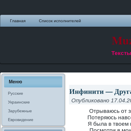
Главная
Список исполнителей
Muz
Тексты
Меню
Инфинити — Другая
Русские
Опубликовано
17.04.2
Украинские
Отрываюсь от з
Зарубежные
Потеряюсь навсе
Евровидение
Я была в твоем 
Посмотри в мои