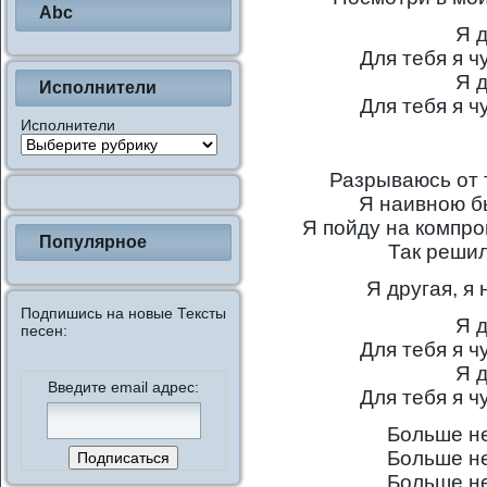
Abc
Я д
Для тебя я ч
Я д
Исполнители
Для тебя я ч
Исполнители
Разрываюсь от т
Я наивною б
Я пойду на компро
Популярное
Так решил
Я другая, я 
Подпишись на новые Тексты
Я д
песен:
Для тебя я ч
Я д
Введите email адрес:
Для тебя я ч
Больше не
Больше не
Больше не