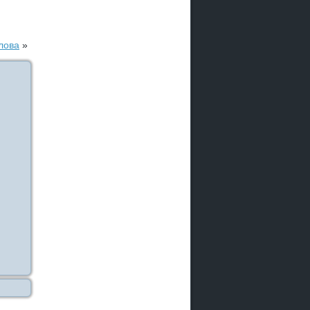
лова
»