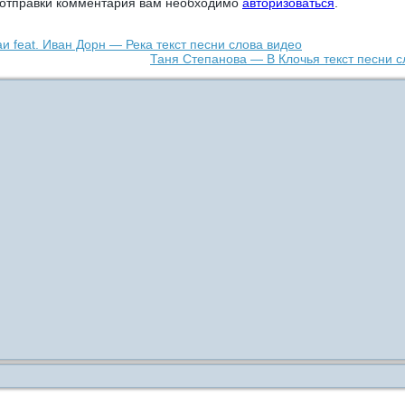
 отправки комментария вам необходимо
авторизоваться
.
и feat. Иван Дорн — Река текст песни слова видео
Таня Степанова — В Клочья текст песни с