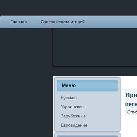
Главная
Список исполнителей
Меню
Ири
Русские
пес
Украинские
Опуб
Зарубежные
Евровидение