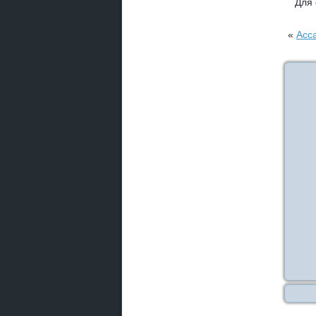
Для
«
Асса