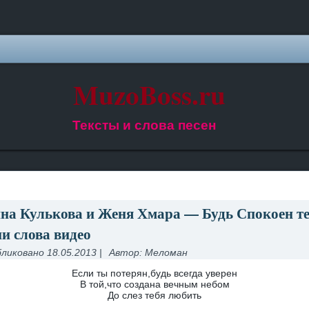
MuzoBoss.ru
Тексты и слова песен
на Кулькова и Женя Хмара — Будь Спокоен те
ни слова видео
ликовано
18.05.2013
|
Автор:
Меломан
Если ты потерян,будь всегда уверен
В той,что создана вечным небом
До слез тебя любить