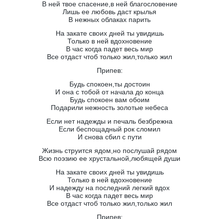
В ней твое спасение,в ней благословение
Лишь ее любовь даст крылья
В нежных облаках парить
На закате своих дней ты увидишь
Только в ней вдохновение
В час когда падет весь мир
Все отдаст чтоб только жил,только жил
Припев:
Будь спокоен,ты достоин
И она с тобой от начала до конца
Будь спокоен вам обоим
Подарили нежность золотые небеса
Если нет надежды и печаль безбрежна
Если беспощадный рок сломил
И снова сбил с пути
Жизнь струится ядом,но послушай рядом
Всю поэзию ее хрустальной,любящей души
На закате своих дней ты увидишь
Только в ней вдохновение
И надежду на последний легкий вдох
В час когда падет весь мир
Все отдаст чтоб только жил,только жил
Припев: