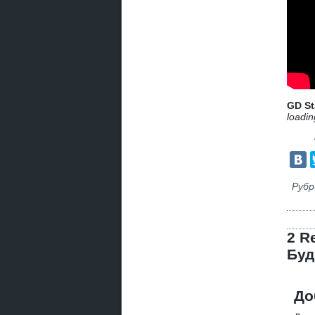
GD St
loadin
Рубр
2 R
Буд
До