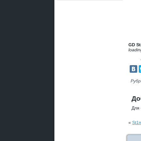
GD St
loadin
Рубр
До
Для
«
St1m