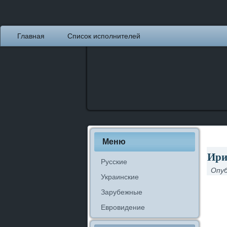
Главная
Список исполнителей
Меню
Ири
Русские
Опуб
Украинские
Зарубежные
Евровидение