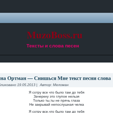
MuzoBoss.ru
Тексты и слова песен
на Ортман — Снишься Мне текст песни слова
ликовано
19.05.2013
|
Автор:
Меломан
Я сотру все что было там до тебя
Зачеркну это глупое нельзя
Только ты,ты не прячь глаза
Не закрывай непослушная челка
Я сотру все,что было там до тебя