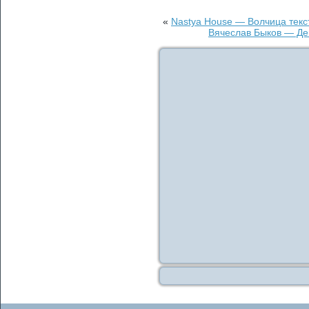
«
Nastya House — Волчица текс
Вячеслав Быков — Де