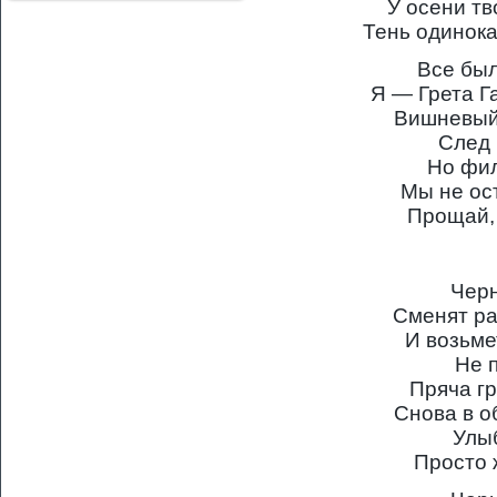
У осени тв
Тень одинока
Все был
Я — Грета Г
Вишневый
След 
Но фил
Мы не ос
Прощай, 
Чер
Сменят ра
И возьме
Не 
Пряча гр
Снова в о
Улыб
Просто 