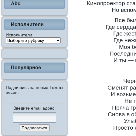
Кинопроектор ста
Abc
Но вспо
Все был
Исполнители
Где сердца
Где жес
Исполнители
Где неж
Моя б
Последни
И ты — 
Популярное
Чер
Сменят ра
Подпишись на новые Тексты
песен:
И возьме
Не 
Пряча гр
Введите email адрес:
Снова в о
Улыб
Просто 