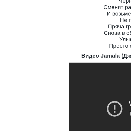
Чер
Сменят ра
И возьме
Не 
Пряча гр
Снова в о
Улыб
Просто 
Видео Jamala (Дж