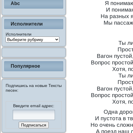
Я понимаю
Abc
И понимаю
На разных 
Мы пассаж
Исполнители
Исполнители
Ты л
Прост
Вагон пустой
Вопрос простой
Популярное
Хотя, п
Ты л
Прост
Подпишись на новые Тексты
Вагон пустой
песен:
Вопрос простой
Хотя, п
Введите email адрес:
Одна дорог
И пустота в т
Но очень сложн
А поезд наш л