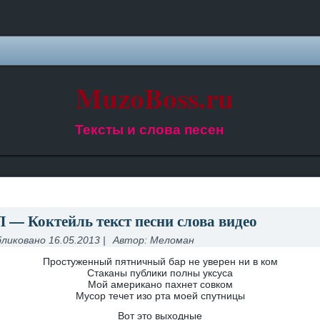
MuzoBoss.ru
Тексты и слова песен
 — Коктейль текст песни слова видео
ликовано
16.05.2013
|
Автор:
Меломан
Простуженный пятничный бар не уверен ни в ком
Стаканы публики полны уксуса
Мой американо пахнет совком
Мусор течет изо рта моей спутницы
Вот это выходные