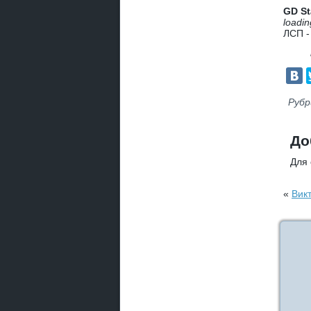
GD St
loadin
ЛСП -
Рубр
До
Для
«
Вик