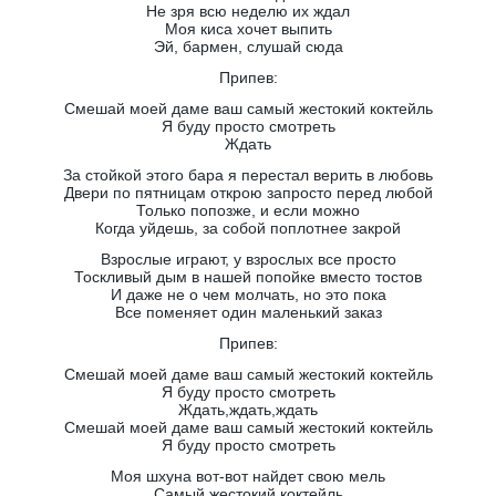
Не зря всю неделю их ждал
Моя киса хочет выпить
Эй, бармен, слушай сюда
Припев:
Смешай моей даме ваш самый жестокий коктейль
Я буду просто смотреть
Ждать
За стойкой этого бара я перестал верить в любовь
Двери по пятницам открою запросто перед любой
Только попозже, и если можно
Когда уйдешь, за собой поплотнее закрой
Взрослые играют, у взрослых все просто
Тоскливый дым в нашей попойке вместо тостов
И даже не о чем молчать, но это пока
Все поменяет один маленький заказ
Припев:
Смешай моей даме ваш самый жестокий коктейль
Я буду просто смотреть
Ждать,ждать,ждать
Смешай моей даме ваш самый жестокий коктейль
Я буду просто смотреть
Моя шхуна вот-вот найдет свою мель
Самый жестокий коктейль