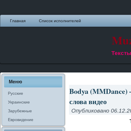
Главная
Список исполнителей
Muz
Тексты
Меню
Bodya (MMDance) 
Русские
слова видео
Украинские
Опубликовано
06.12.2
Зарубежные
Евровидение