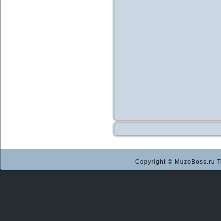
Copyright © MuzoBoss.ru Т