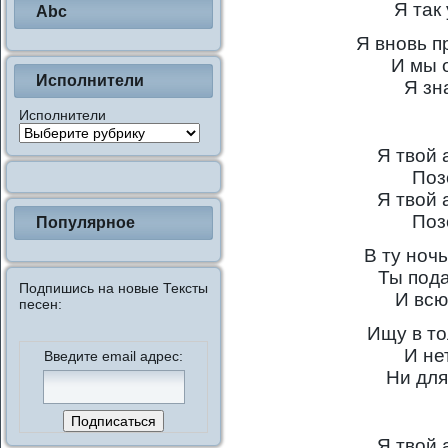
Я так
Abc
Я вновь п
И мы 
Исполнители
Я зн
Исполнители
Я твой 
Поз
Я твой 
Поз
Популярное
В ту ноч
Ты под
Подпишись на новые Тексты
И всю
песен:
Ищу в т
И не
Введите email адрес:
Ни для
Я твой 