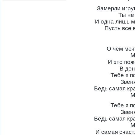
Замерли игру
Ты не
И одна лишь м
Пусть все 
О чем меч
М
И это пож
В де
Тебе я п
Звен
Ведь самая кр
М
Тебе я п
Звен
Ведь самая кр
М
И самая счаст