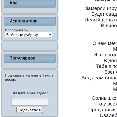
Abc
Замерли игр
Будет свад
Целый день н
Исполнители
И вино
Исполнители
О чем меч
М
И это пож
Популярное
В де
Тебе я п
Звен
Подпишись на новые Тексты
Ведь самая кр
песен:
М
М
Введите email адрес:
Солнышко 
Что у все
Преданный 
Свадеб