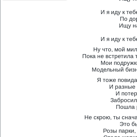
И я иду к те
По до
Ищу н
И я иду к те
Ну что, мой мил
Пока не встретила 
Мои подружк
Модельный бизн
Я тоже повида
И разные 
И поте
Забросила
Пошла 
Не скрою, ты снач
Это б
Розы парки,