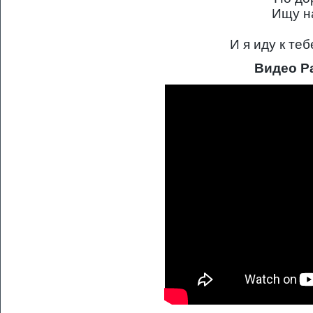
Ищу н
И я иду к те
Видео P