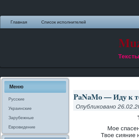
Главная
Список исполнителей
Muz
Тексты
Меню
PaNaMo — Иду к те
Русские
Опубликовано
26.02.2
Украинские
Зарубежные
Евровидение
Мое спасе
Твое сияние 