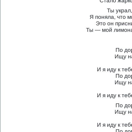
Стало жарк
Ты украл
Я поняла, что м
Это он прис
Ты — мой лимона
По до
Ищу н
И я иду к те
По до
Ищу н
И я иду к те
По до
Ищу н
И я иду к те
По до