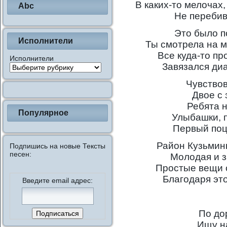
В каких-то мелочах
Abc
Не перебив
Это было п
Исполнители
Ты смотрела на м
Все куда-то пр
Исполнители
Завязался ди
Чувство
Двое с 
Ребята н
Популярное
Улыбашки, 
Первый поц
Район Кузьминк
Подпишись на новые Тексты
песен:
Молодая и з
Простые вещи 
Благодаря эт
Введите email адрес:
По до
Ищу н