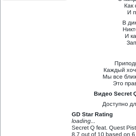
Как 
И п
В ди
Никт
И к
За
Припод
Каждый хоч
Мы все бли
Это пра
Видео Secret Q
Доступно дл
GD Star Rating
loading...
Secret Q feat. Quest Pis
8.7
out of
10
based on
6