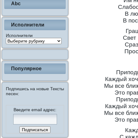
Им н
Abc
Слабос
В лю
В по
Исполнители
Грац
Исполнители
Свет
Сраз
Прос
Популярное
Припод
Каждый хоч
Мы все бли
Подпишись на новые Тексты
Это пра
песен:
Припод
Каждый хоч
Введите email адрес:
Мы все бли
Это пра
Кажд
С каж