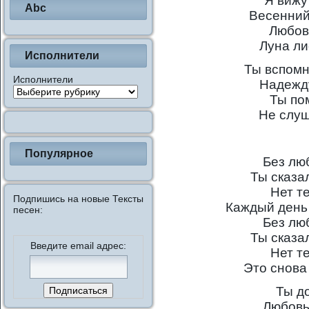
Я вижу
Abc
Весенний
Любов
Луна ли
Исполнители
Ты вспомн
Исполнители
Надежд
Ты по
Не слу
Популярное
Без лю
Ты сказа
Нет т
Подпишись на новые Тексты
Каждый день
песен:
Без лю
Ты сказа
Введите email адрес:
Нет т
Это снова
Ты д
Любовь