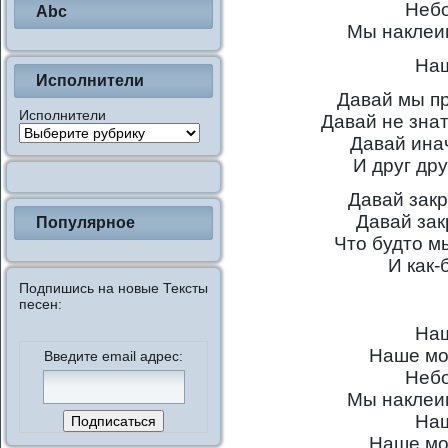
Небо
Abc
Мы наклеи
Наш
Исполнители
Давай мы пр
Исполнители
Давай не знат
Давай ина
И друг др
Давай закр
Давай зак
Популярное
Что будто м
И как-
Подпишись на новые Тексты
песен:
Наш
Наше мо
Введите email адрес:
Небо
Мы наклеи
Наш
Наше мо