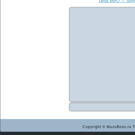
Tania BerQ — Song
Copyright © MuzoBoss.ru Т