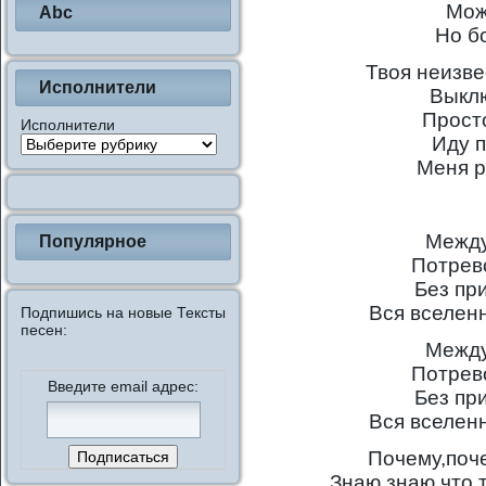
Мож
Abc
Но б
Твоя неизве
Исполнители
Выкл
Просто
Исполнители
Иду 
Меня р
Между
Популярное
Потрев
Без пр
Вся вселен
Подпишись на новые Тексты
песен:
Между
Потрев
Введите email адрес:
Без пр
Вся вселен
Почему,поче
Знаю,знаю,что 