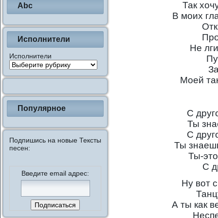
Так хоч
Abc
В моих гл
Отк
Про
Исполнители
Не лги
Исполнители
Пу
За
Моей та
Популярное
С друг
Ты зна
С друг
Подпишись на новые Тексты
Ты знаешь
песен:
Ты-это
С д
Введите email адрес:
Ну вот 
Танц
А ты как в
Несп