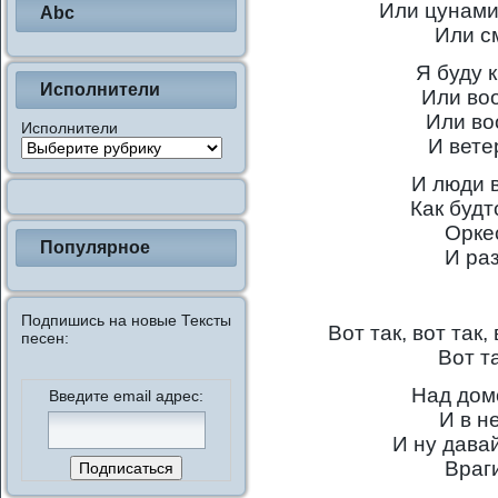
Или цунами
Abc
Или с
Я буду 
Исполнители
Или во
Или во
Исполнители
И вете
И люди 
Как будт
Орке
Популярное
И ра
Подпишись на новые Тексты
Вот так, вот так,
песен:
Вот та
Над дом
Введите email адрес:
И в н
И ну дава
Враг