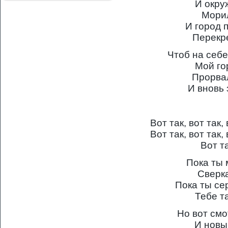
И окру
Мори
И город 
Перекр
Чтоб на себе
Мой го
Прорва
И вновь 
Вот так, вот так,
Вот так, вот так,
Вот та
Пока ты
Сверк
Пока ты се
Тебе т
Но вот см
И новы