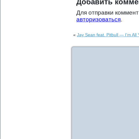
Добавить комме
Для отправки коммен
авторизоваться
.
«
Jay Sean feat. Pitbull — I’m A