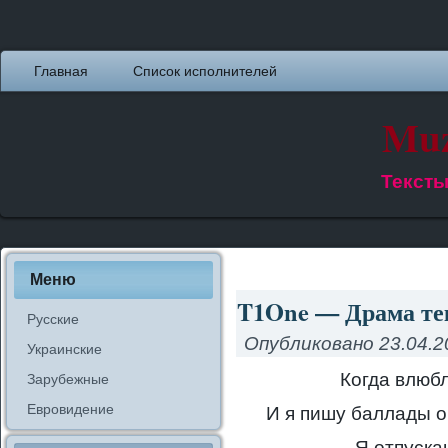
Главная
Список исполнителей
Muz
Тексты
Меню
T1One — Драма тек
Русские
Опубликовано
23.04.2
Украинские
Когда влюбл
Зарубежные
Евровидение
И я пишу баллады о
Я отпуска