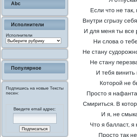
Abc
Если что не так,
Внутри сгрызу себя
Исполнители
И для меня ты все
Исполнители
Ни слова о тебе
Не стану судорожно
Не стану перезва
Популярное
И тебя винить 
Которой не б
Подпишись на новые Тексты
Просто я нафанта
песен:
Смириться. В котор
Введите email адрес:
И я, не смык
Что я балласт, я 
Просто так не