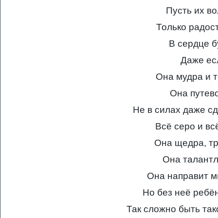
Пусть их во
Только радост
В сердце б
Даже ес
Она мудра и т
Она путево
Не в силах даже с
Всё серо и вс
Она щедра, тр
Она талантл
Она направит м
Но без неё ребё
Так сложно быть та