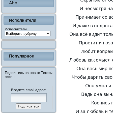
Abc
И несмотря на
Принимает со в
Исполнители
И даже в недоста
Исполнители
Она всё видит тол
Простит и поз
Любит вопрек
Популярное
Любовь как смысл 
Она весь мир п
Подпишись на новые Тексты
Чтобы дарить сво
песен:
Она умна и
Введите email адрес:
Ведь она вын
Коснись 
И за любовь и т