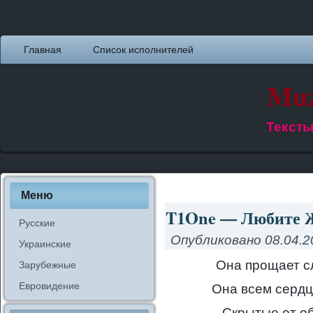
Главная
Список исполнителей
Muz
Тексты
Меню
T1One — Любите Ж
Русские
Опубликовано
08.04.2
Украинские
Она прощает с
Зарубежные
Евровидение
Она всем сердц
Скрытые от об