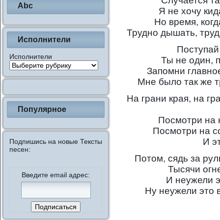
Случается та
Abc
Я не хочу кид
Но время, когд
Трудно дышать, труд
Исполнители
Поступай
Исполнители
Ты не один, 
Запомни главное
Мне было так же т
На грани края, на г
Популярное
Посмотри на 
Посмотри на с
И э
Подпишись на новые Тексты
песен:
Потом, сядь за рул
Тысячи огн
Введите email адрес:
И неужели э
Ну неужели это в