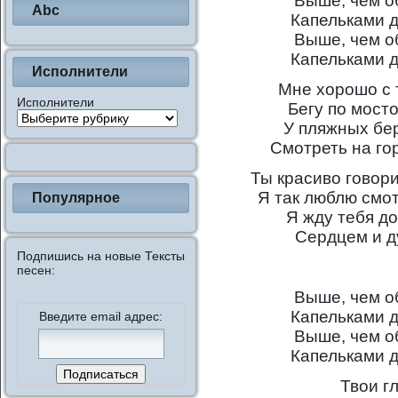
Выше, чем об
Abc
Капельками д
Выше, чем об
Капельками д
Исполнители
Мне хорошо с 
Исполнители
Бегу по мосто
У пляжных бер
Смотреть на гор
Ты красиво говори
Я так люблю смот
Популярное
Я жду тебя до
Сердцем и д
Подпишись на новые Тексты
песен:
Выше, чем об
Капельками д
Введите email адрес:
Выше, чем об
Капельками д
Твои г