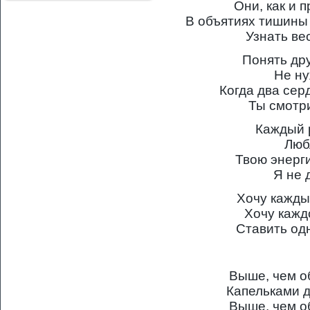
Они, как и 
В объятиях тишины
Узнать ве
Понять дру
Не н
Когда два сер
Ты смотр
Каждый р
Люб
Твою энерги
Я не 
Хочу кажды
Хочу кажд
Ставить одн
Выше, чем об
Капельками д
Выше, чем об