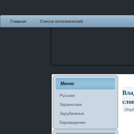
Главная
Список исполнителей
Меню
Вла
Русские
сло
Украинские
Опуб
Зарубежные
Евровидение