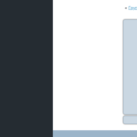
«
Гру