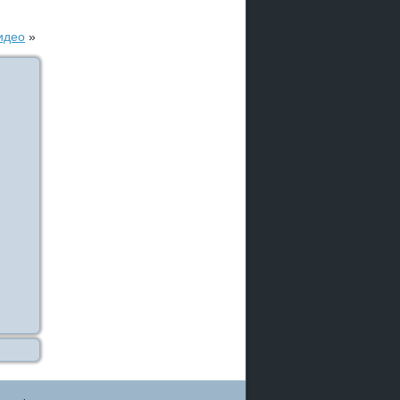
идео
»