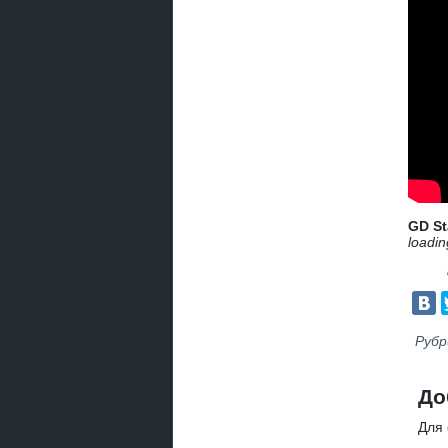
GD St
loadin
Рубр
До
Для