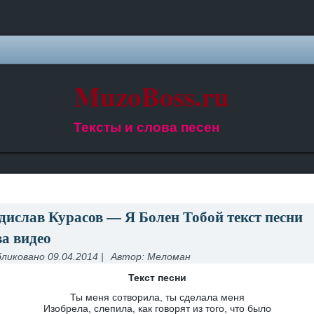
MuzoBoss.ru
Тексты и слова песен
дислав Курасов — Я Болен Тобой текст песни
ва видео
ликовано
09.04.2014
|
Автор:
Меломан
Текст песни
Ты меня сотворила, ты сделала меня
Изобрела, слепила, как говорят из того, что было