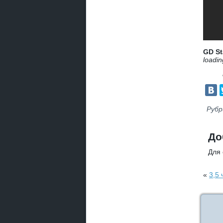
GD St
loadin
Рубр
До
Для
«
3,5