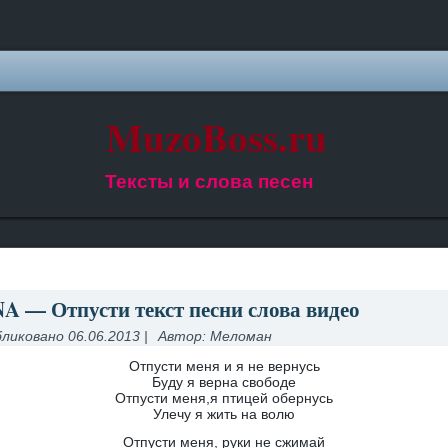
MuzoBoss.ru
Тексты и слова песен
A — Отпусти текст песни слова видео
ликовано
06.06.2013
|
Автор:
Меломан
Отпусти меня и я не вернусь
Буду я верна свободе
Отпусти меня,я птицей обернусь
Улечу я жить на волю
Отпусти меня, руки не сжимай