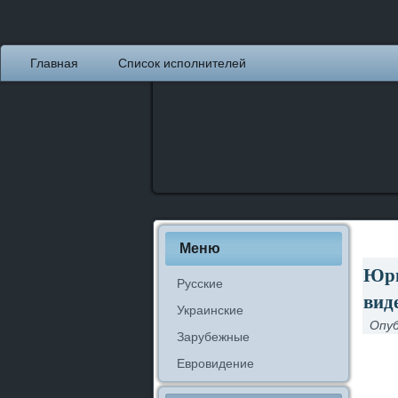
Главная
Список исполнителей
Меню
Юри
Русские
вид
Украинские
Опуб
Зарубежные
Евровидение