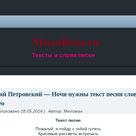
MuzoBoss.ru
Тексты и слова песен
й Петровский — Ночи нужны текст песни сло
ео
ликовано
18.05.2014
|
Автор:
Меломан
Текст песни
Пожалуй, я пойду с тобой гулять
Красивые рассветы встречать