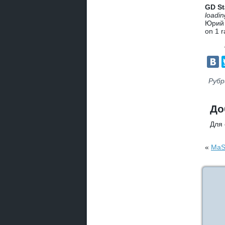
GD St
loadin
Юрий 
on
1
r
Рубр
До
Для
«
MaS