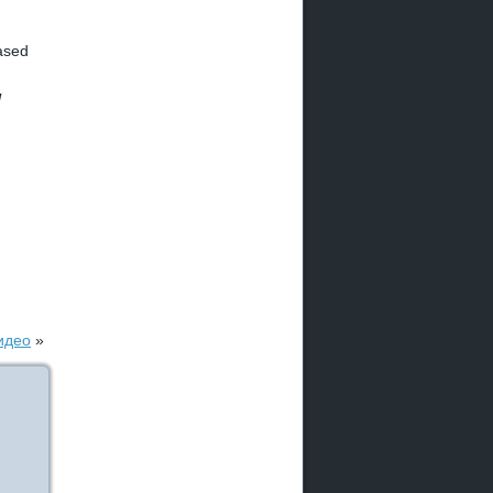
ased
!
идео
»