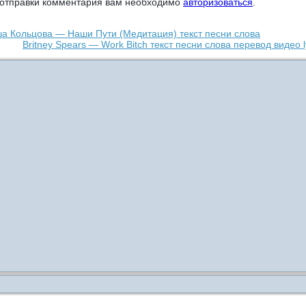
 отправки комментария вам необходимо
авторизоваться
.
а Кольцова — Наши Пути (Медитация) текст песни слова
Britney Spears — Work Bitch текст песни слова перевод видео l