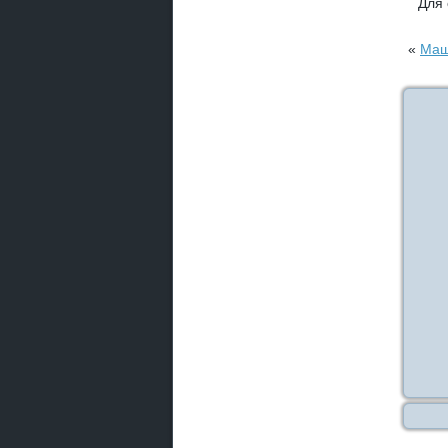
Для
«
Маш