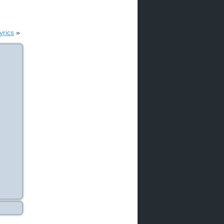
yrics
»