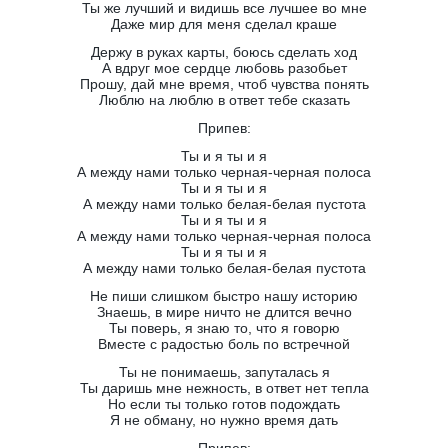
Ты же лучший и видишь все лучшее во мне
Даже мир для меня сделал краше
Держу в руках карты, боюсь сделать ход
А вдруг мое сердце любовь разобьет
Прошу, дай мне время, чтоб чувства понять
Люблю на люблю в ответ тебе сказать
Припев:
Ты и я ты и я
А между нами только черная-черная полоса
Ты и я ты и я
А между нами только белая-белая пустота
Ты и я ты и я
А между нами только черная-черная полоса
Ты и я ты и я
А между нами только белая-белая пустота
Не пиши слишком быстро нашу историю
Знаешь, в мире ничто не длится вечно
Ты поверь, я знаю то, что я говорю
Вместе с радостью боль по встречной
Ты не понимаешь, запуталась я
Ты даришь мне нежность, в ответ нет тепла
Но если ты только готов подождать
Я не обману, но нужно время дать