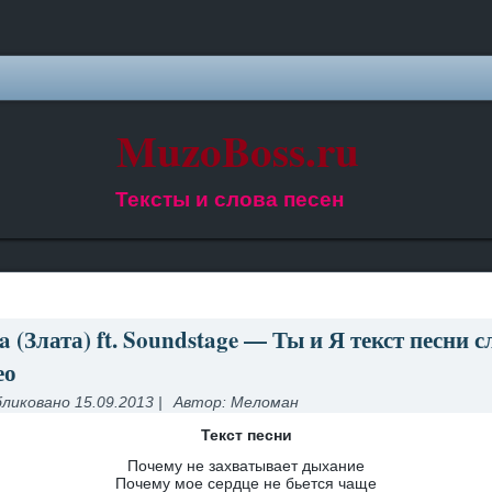
MuzoBoss.ru
Тексты и слова песен
a (Злата) ft. Soundstage — Ты и Я текст песни с
ео
ликовано
15.09.2013
|
Автор:
Меломан
Текст песни
Почему не захватывает дыхание
Почему мое сердце не бьется чаще