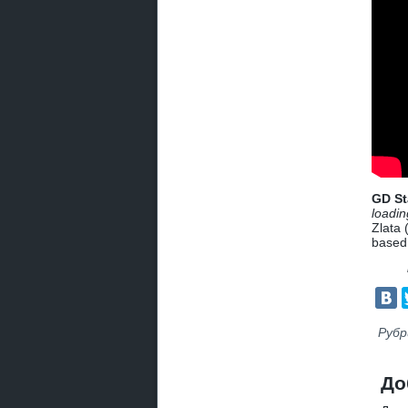
GD St
loadin
Zlata 
based
Рубр
До