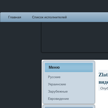
Главная
Список исполнителей
Меню
Zlat
Русские
вид
Украинские
Опуб
Зарубежные
Евровидение