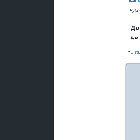
Рубр
До
Для
«
Гру