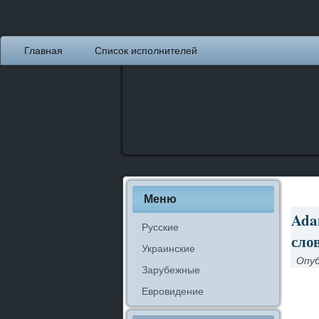
Главная
Список исполнителей
Меню
Ada
Русские
слов
Украинские
Опуб
Зарубежные
Евровидение