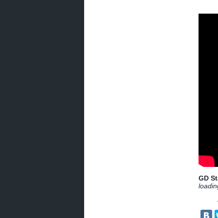
GD St
loadin