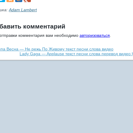
ика:
Adam Lambert
бавить комментарий
 отправки комментария вам необходимо
авторизоваться
.
ппа Весна — Не режь По Живому текст песни слова видео
Lady Gaga — Applause текст песни слова перевод видео l