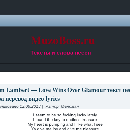
MuzoBoss.ru
Тексты и слова песен
m Lambert — Love Wins Over Glamour текст пе
а перевод видео lyrics
ликовано
12.08.2013
|
Автор:
Меломан
I seem to be so fucking lucky lately
I found the key to endless treasure
My heart is pumping and I like what I see
Ya give me joy and give me pleasure