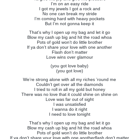
I’m on an easy ride
I got my jewels I got a rock and
No one can break my stride
I’m coming hard with heavy pockets
But I’m not gonna keep it
That’s why I open up my bag and let it go
Blow my cash up big and hit the road whoa
Pots of gold won’t do little brother
If ya don’t share your love with one another
Flash don’t matter
Love wins over glamour
(you got love baby)
(you got love)
We’re strong alone with all my riches ’round me
Couldn’t get over all the diamonds
I tried to roll in all my gold but honey
There was no love that it could shine on shine on
Love was far out of sight
I was unsatisfied
I wanna do it right
I need to love tonight
That’s why I open up my bag and let it go
Blow my cash up big and hit the road whoa
Pots of gold won’t do little brother
If ya don’t share your love with one anotherflash don’t matter