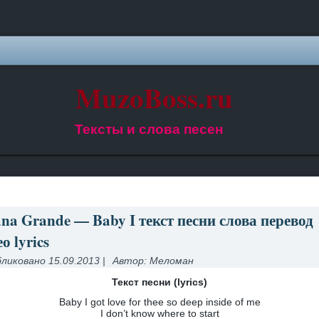
MuzoBoss.ru
Тексты и слова песен
ana Grande — Baby I текст песни слова перевод
о lyrics
ликовано
15.09.2013
|
Автор:
Меломан
Текст песни (lyrics)
Baby I got love for thee so deep inside of me
I don’t know where to start