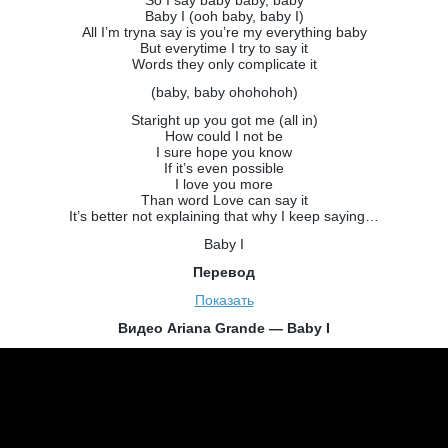
So I say baby baby, baby
Baby I (ooh baby, baby I)
All I’m tryna say is you’re my everything baby
But everytime I try to say it
Words they only complicate it
(baby, baby ohohohoh)
Staright up you got me (all in)
How could I not be
I sure hope you know
If it’s even possible
I love you more
Than word Love can say it
It’s better not explaining that why I keep saying…
Baby I
Перевод
Показать
Видео Ariana Grande — Baby I