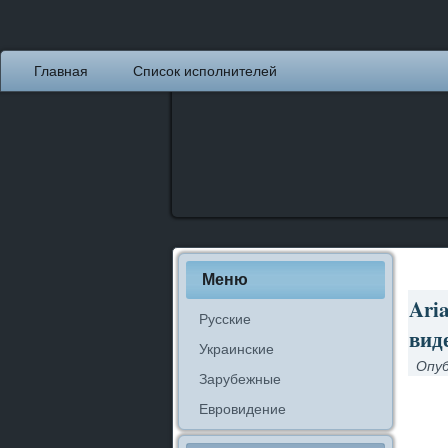
Главная
Список исполнителей
Меню
Ari
Русские
виде
Украинские
Опуб
Зарубежные
Евровидение