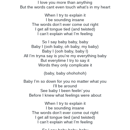
I love you more than anything
But the words cant even touch what’s in my heart
When I try to explain it
I be sounding insane
The words don’t ever come out right
I get all tongue tied (and twisted)
I can’t explain what I’m feeling
So I say baby baby, baby
Baby I (ooh baby, oh baby, my baby)
Baby I (ooh baby, baby I)
All I’m tryna say is you’re my everything baby
But everytime I try to say it
Words they only complicate it
(baby, baby ohohohoh)
Baby I’m so down for you no matter what you
I’ll be around
See baby I been feelin’ you
Before I knew what feelings were about
When I try to explain it
I be sounding insane
The words don’t ever come out right
I get all tongue tied (and twisted)
I can’t explain what I’m feeling