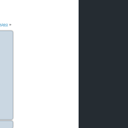
идео
»