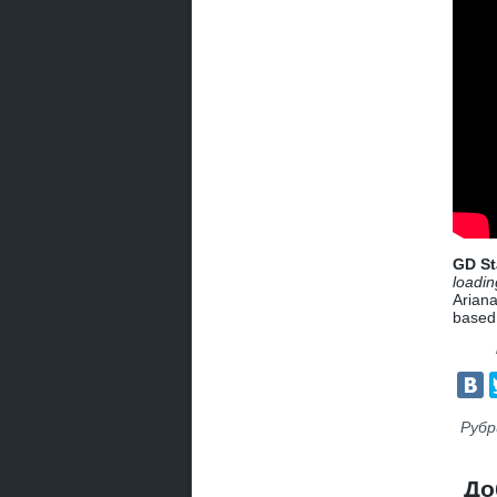
GD St
loadin
Ariana
based
Рубр
До