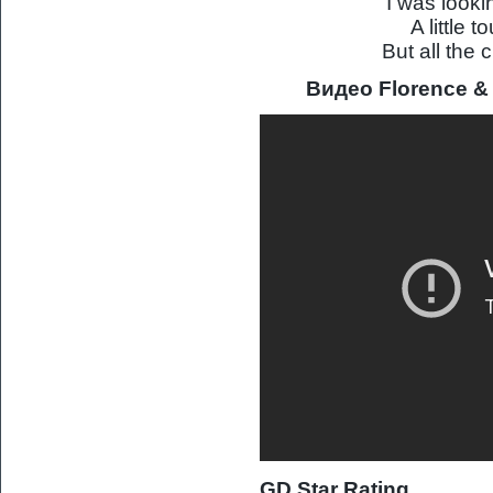
I was lookin
A little 
But all the
Видео Florence & 
GD Star Rating