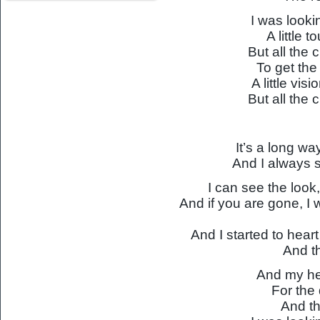
I was lookin
A little 
But all the
To get the
A little vis
But all the
It’s a long w
And I always 
I can see the loo
And if you are gone, I w
And I started to heart
And th
And my hear
For the
And th