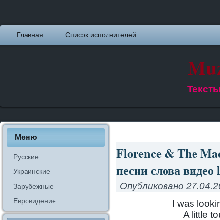
Главная
Список исполнителей
Muz
Тексты
Меню
Florence & The Mac
Русские
песни слова видео l
Украинские
Опубликовано
27.04.2
Зарубежные
Евровидение
I was lookin
A little 