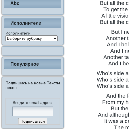
But all the
Abc
To get the
A little vis
But all the
Исполнители
But I 
Исполнители
Another t
And I bel
And I 
Another ta
And I bel
Популярное
Who’s side a
Who’s side a
Подпишись на новые Тексты
Who’s side a
песен:
And the 
From my he
Введите email адрес:
But the
And although
It was a c
The ro