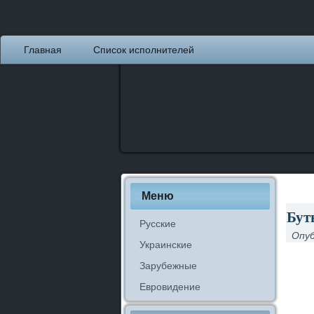
Главная
Список исполнителей
Меню
Бут
Русские
Опуб
Украинские
Зарубежные
Евровидение