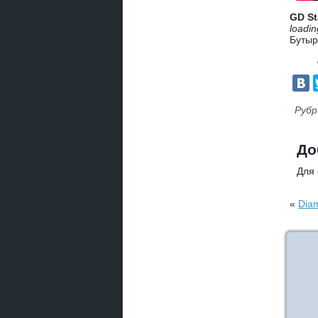
GD St
loadin
Бутыр
Рубр
До
Для
«
Diam