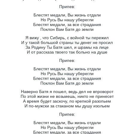
Припев:
Блестят медали, Вы жизнь отдали
Но Русь Вы нашу уберегли
Блестят медали, за все страдания
Поклон Вам Батя до земли
Я вижу , что Сибирь, с войной ты пережил
И у такой большой страны ты денег не просил
За Родину Ты Батя шел, и шрамы на лице
И от рассказа твоего так больно на душе
Припев:
Блестят медали, Вы жизнь отдали
Но Русь Вы нашу уберегли
Блестят медали, за все страдания
Поклон Вам Батя до земли
Наверно Батя я пошел, ведь дел не впроворот
По этой жизни не возьмешь, никто не принесет
А время будет заскочу, по крепкой разопьем
И по-мужски за стаканом мы душу изольем
Припев:
Блестят медали, Вы жизнь отдали
Но Русь Вы нашу уберегли
Блестят медали, за все страдания