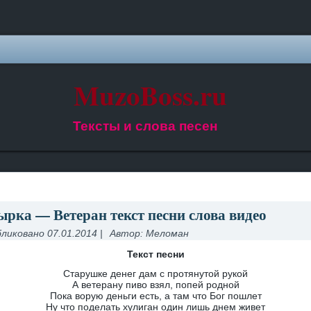
MuzoBoss.ru
Тексты и слова песен
ырка — Ветеран текст песни слова видео
ликовано
07.01.2014
|
Автор:
Меломан
Текст песни
Старушке денег дам с протянутой рукой
А ветерану пиво взял, попей родной
Пока ворую деньги есть, а там что Бог пошлет
Ну что поделать хулиган один лишь днем живет