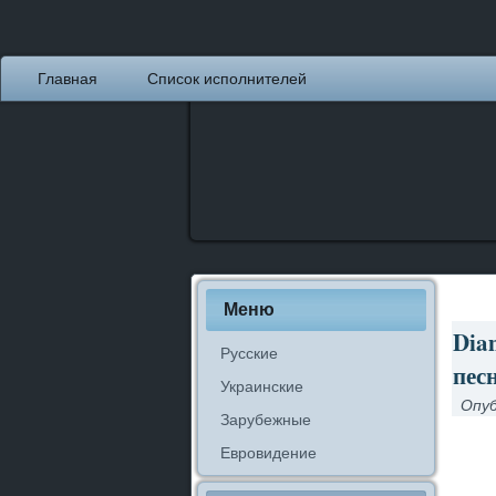
Главная
Список исполнителей
Меню
Diam
Русские
пес
Украинские
Опуб
Зарубежные
Евровидение