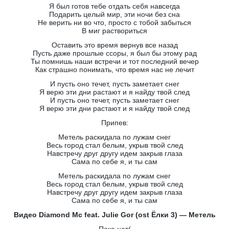
Я был готов тебе отдать себя навсегда
Подарить целый мир, эти ночи без сна
Не верить ни во что, просто с тобой забыться
В миг раствориться
Оставить это время вернув все назад
Пусть даже прошлые ссоры, я был бы этому рад
Ты помнишь наши встречи и тот последний вечер
Как страшно понимать, что время нас не лечит
И пусть оно течет, пусть заметает снег
Я верю эти дни растают и я найду твой след
И пусть оно течет, пусть заметает снег
Я верю эти дни растают и я найду твой след
Припев:
Метель раскидала по лужам снег
Весь город стал белым, укрыв твой след
Навстречу друг другу идем закрыв глаза
Сама по себе я, и ты сам
Метель раскидала по лужам снег
Весь город стал белым, укрыв твой след
Навстречу друг другу идем закрыв глаза
Сама по себе я, и ты сам
Видео Diamond Mc feat. Julie Gor (ost Ёлки 3) — Метель