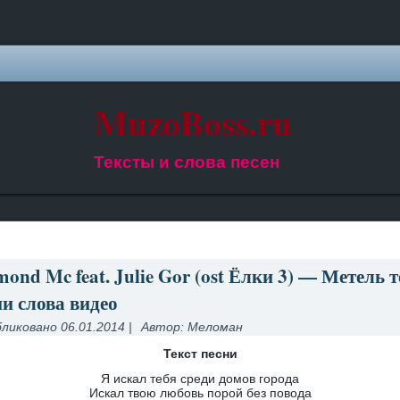
MuzoBoss.ru
Тексты и слова песен
ond Mc feat. Julie Gor (ost Ёлки 3) — Метель т
ни слова видео
ликовано
06.01.2014
|
Автор:
Меломан
Текст песни
Я искал тебя среди домов города
Искал твою любовь порой без повода