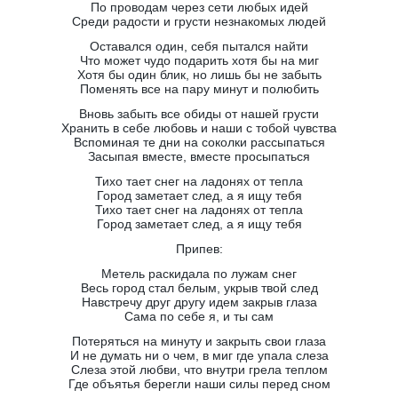
По проводам через сети любых идей
Среди радости и грусти незнакомых людей
Оставался один, себя пытался найти
Что может чудо подарить хотя бы на миг
Хотя бы один блик, но лишь бы не забыть
Поменять все на пару минут и полюбить
Вновь забыть все обиды от нашей грусти
Хранить в себе любовь и наши с тобой чувства
Вспоминая те дни на соколки рассыпаться
Засыпая вместе, вместе просыпаться
Тихо тает снег на ладонях от тепла
Город заметает след, а я ищу тебя
Тихо тает снег на ладонях от тепла
Город заметает след, а я ищу тебя
Припев:
Метель раскидала по лужам снег
Весь город стал белым, укрыв твой след
Навстречу друг другу идем закрыв глаза
Сама по себе я, и ты сам
Потеряться на минуту и закрыть свои глаза
И не думать ни о чем, в миг где упала слеза
Слеза этой любви, что внутри грела теплом
Где объятья берегли наши силы перед сном