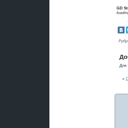
GD St
loadin
Рубр
До
Для
«
D